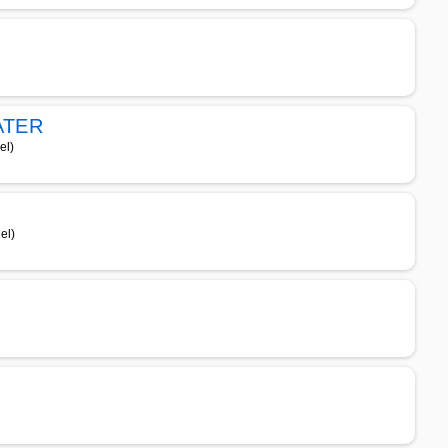
ATER
el)
el)