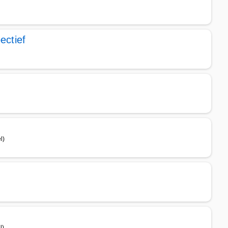
ectief
l)
l)