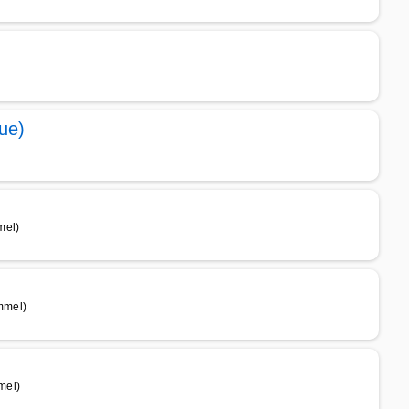
ue)
mel)
mmel)
mel)