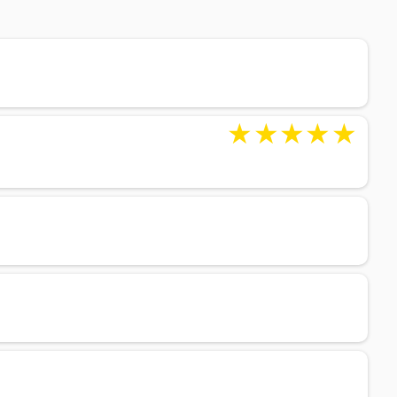
★
★
★
★
★