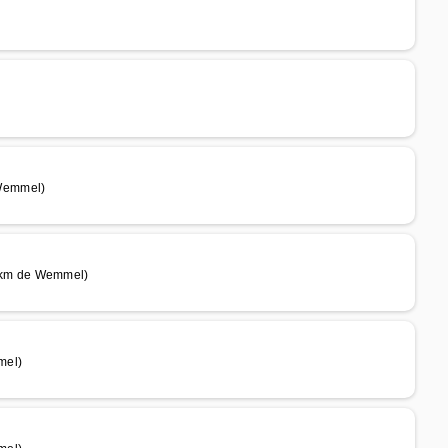
Wemmel)
 km de Wemmel)
mel)