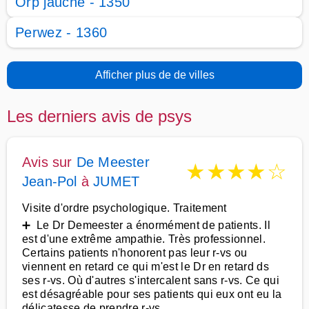
Orp jauche - 1350
Perwez - 1360
Afficher plus de de villes
Les derniers avis de psys
Avis sur
De Meester
★
★
★
★
☆
Jean-Pol
à
JUMET
Visite d'ordre psychologique. Traitement
➕ Le Dr Demeester a énormément de patients. Il
est d'une extrême ampathie. Très professionnel.
Certains patients n'honorent pas leur r-vs ou
viennent en retard ce qui m'est le Dr en retard ds
ses r-vs. Où d'autres s'intercalent sans r-vs. Ce qui
est désagréable pour ses patients qui eux ont eu la
délicatesse de prendre r-vs.