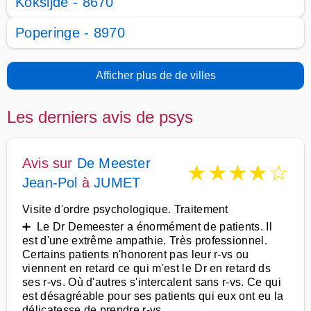
Koksijde - 8670
Poperinge - 8970
Afficher plus de de villes
Les derniers avis de psys
Avis sur
De Meester
★
★
★
★
☆
Jean-Pol
à
JUMET
Visite d'ordre psychologique. Traitement
➕ Le Dr Demeester a énormément de patients. Il
est d'une extrême ampathie. Très professionnel.
Certains patients n'honorent pas leur r-vs ou
viennent en retard ce qui m'est le Dr en retard ds
ses r-vs. Où d'autres s'intercalent sans r-vs. Ce qui
est désagréable pour ses patients qui eux ont eu la
délicatesse de prendre r-vs.