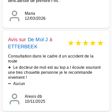
délicatesse de prendre r-vs.
Maria
12/03/2026
Avis sur
De Mol J
à
★
★
★
★
★
ETTERBEEK
Consultation dans le cadre d un accident de la
route
➕ Le docteur de mol est au top a l écoute souriant
une tres chouette personne je le recommande
vivement !
➖ Aucun
Alexis db
10/11/2025