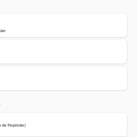
ster
)
de Pepinster)