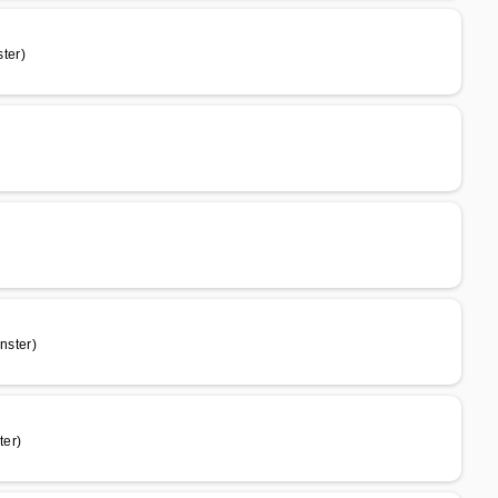
ter)
nster)
er)