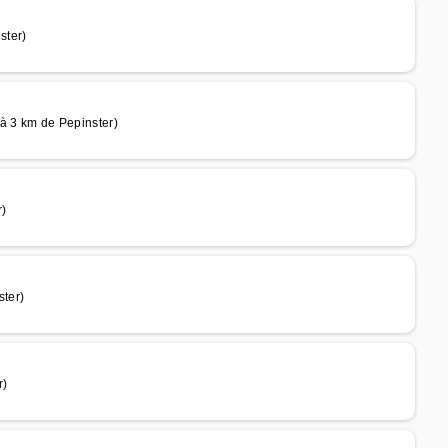
ster)
 3 km de Pepinster)
r)
ter)
r)