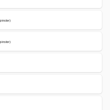
inster)
inster)