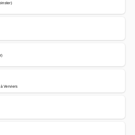
inster)
r)
à Verviers