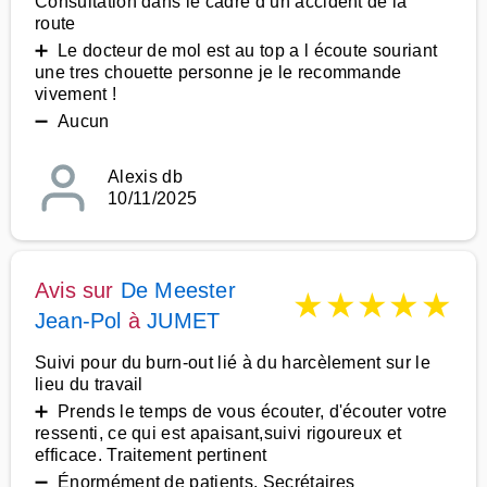
Consultation dans le cadre d un accident de la
route
➕ Le docteur de mol est au top a l écoute souriant
une tres chouette personne je le recommande
vivement !
➖ Aucun
Alexis db
10/11/2025
Avis sur
De Meester
★
★
★
★
★
Jean-Pol
à
JUMET
Suivi pour du burn-out lié à du harcèlement sur le
lieu du travail
➕ Prends le temps de vous écouter, d'écouter votre
ressenti, ce qui est apaisant,suivi rigoureux et
efficace. Traitement pertinent
➖ Énormément de patients. Secrétaires