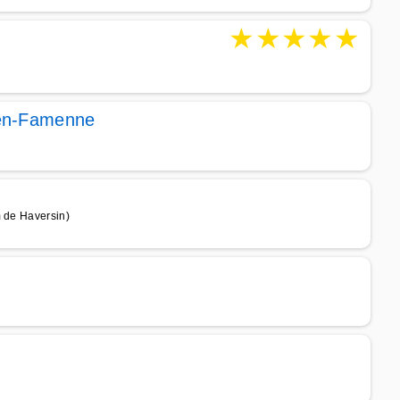
★
★
★
★
★
-en-Famenne
m de Haversin)