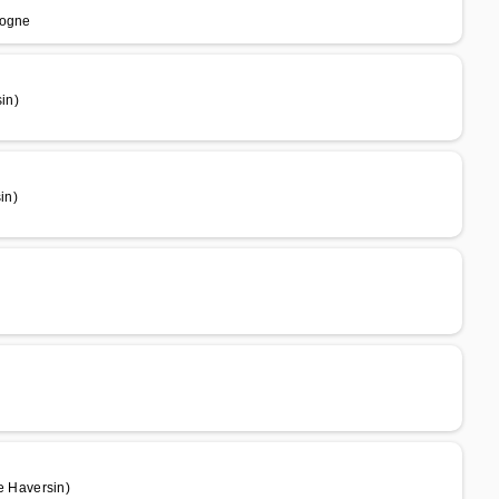
togne
in)
in)
 Haversin)