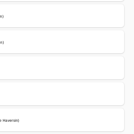
n)
in)
 Haversin)