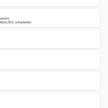
versin)
DULTES. à Rochefort