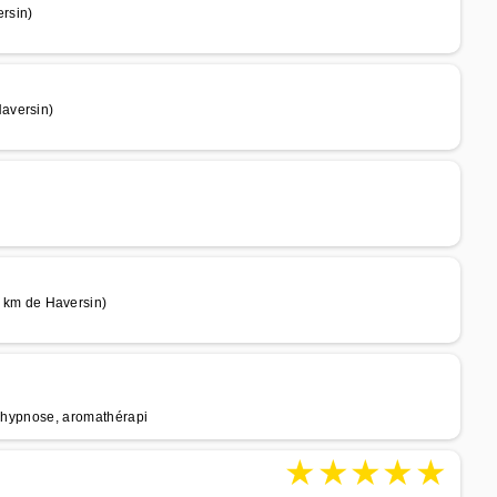
rsin)
aversin)
km de Haversin)
, hypnose, aromathérapi
★
★
★
★
★